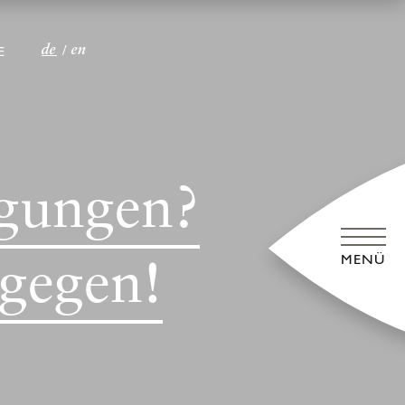
de
en
E
gungen?
MENÜ
gegen!