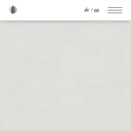
de
en