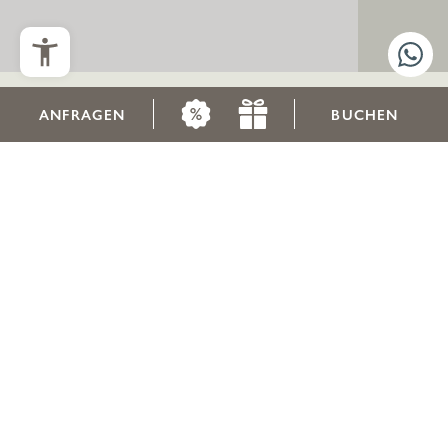
ANFRAGEN
BUCHEN
HOTEL MIT VITALPENSION IM ÖTZTAL IN TIROL
Raffiniert, regional und immer frisch:
Die Vitalpension im habicher hof.
Die Genusskreationen unseres Restaurants in Oetz im Ötztal werden
immer frisch und mit Liebe zubereitet. Unser Küchenchef Alexander
mit Team wählt nur die besten Zutaten, die dann mit Sorgfalt und auf
schonende Weise verarbeitet werden. Anschließend mit einem
Lächeln serviert und genossen im anregenden Ambiente unseres
Hotels in Oetz. Erleben Sie kulinarische Gaumenfreuden auf höchstem